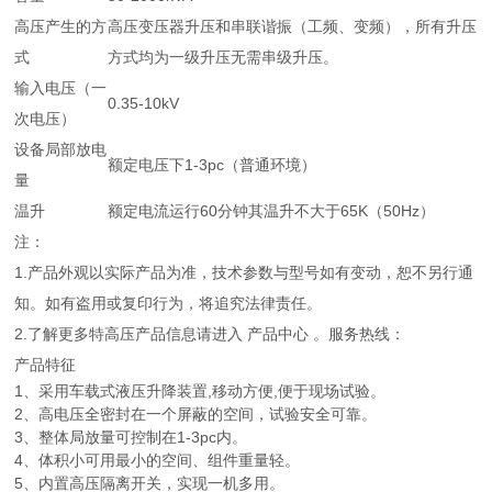
高压产生的方
高压变压器升压和串联谐振（工频、变频），所有升压
式
方式均为一级升压无需串级升压。
输入电压（一
0.35-10kV
次电压）
设备局部放电
额定电压下1-3pc（普通环境）
量
温升
额定电流运行60分钟其温升不大于65K（50Hz）
注：
1.产品外观以实际产品为准，技术参数与型号如有变动，恕不另行通
知。如有盗用或复印行为，将追究法律责任。
2.了解更多特高压产品信息请进入 产品中心 。服务热线：
产品特征
1、采用车载式液压升降装置,移动方便,便于现场试验。
2、高电压全密封在一个屏蔽的空间，试验安全可靠。
3、整体局放量可控制在1-3pc内。
4、体积小可用最小的空间、组件重量轻。
5、内置高压隔离开关，实现一机多用。