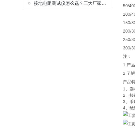
接地电阻测试仪怎么选？三大厂家工况对比，化工防雷接地检测专用
50/40
100/4
150/3
200/3
250/3
300/3
注：
1.
2.了
产品
1、
2、
3、
4、