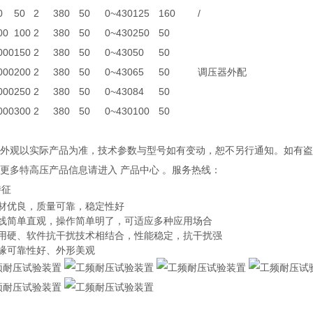
0
50
2
380
50
0~430
125
160
/
00
100
2
380
50
0~430
250
50
000
150
2
380
50
0~430
50
50
000
200
2
380
50
0~430
65
50
调压器外配
000
250
2
380
50
0~430
84
50
000
300
2
380
50
0~430
100
50
产品外观以实际产品为准，技术参数与型号如有变动，恕不另行通知。如有
解更多特高压产品信息请进入 产品中心 。服务热线：
特征
选材优良，质量可靠，稳定性好
接线简单直观，操作简单明了，可适应多种应用场合
采用硬、软件抗干扰技术相结合，性能稳定，抗干扰强
绝缘可靠性好、外形美观