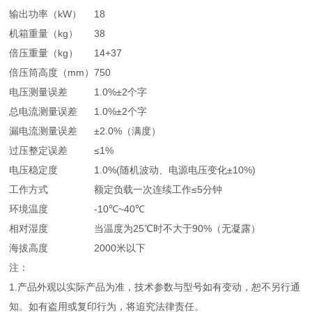
输出功率（kW）
18
机箱重量（kg）
38
倍压重量（kg）
14+37
倍压筒高度（mm）
750
电压测量误差
1.0%±2个字
总电流测量误差
1.0%±2个字
漏电流测量误差
±2.0%（满度）
过压整定误差
≤1%
电压稳定度
1.0%(随机波动、电源电压变化±10%)
工作方式
额定负载一次连续工作≤5分钟
环境温度
-10℃~40℃
相对湿度
当温度为25℃时不大于90%（无凝露）
海拔高度
2000米以下
注：
1.产品外观以实际产品为准，技术参数与型号如有变动，恕不另行通
知。如有盗用或复印行为，将追究法律责任。