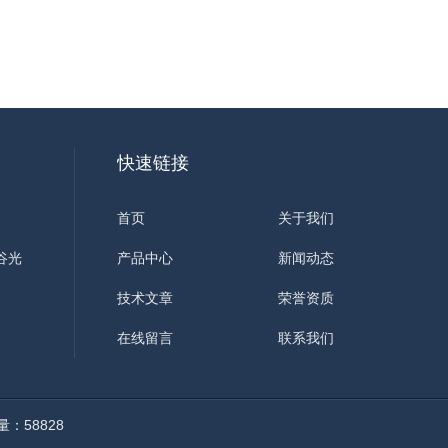
快速链接
首页
关于我们
谷光
产品中心
新闻动态
技术文章
荣誉资质
在线留言
联系我们
：58828