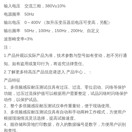
输入电压
交流三相，380V±10%
电源频率
50Hz
输出电压
0～400V （加升压变压器后电压可变高，另配）
输出频率
50Hz，100Hz，150Hz，200Hz、自定义
波形畸变率
<3%
注：
1.产品外观以实际产品为准，技术参数与型号如有变动，恕不另行通
知。如有盗用或复印行为，将追究法律责任。
2.了解更多特高压产品信息请进入 产品中心 。：
产品特征
1、多倍频感应耐压测试仪具有过压、过流、零位启动、闪络等保护
功能，过压过流保护值可以根据用户需要整定，试品闪络时闪络保护
动作，以保护试品。
2、整个多倍频感应耐压测试仪单件重量轻，便于现场使用。
3、多倍频感应耐压测试仪具有自动和手动两种工作模式，方便用户
根据现场情况灵活选择，提高试验速度。
4、能存储和异地打印数据，存入的数据编号是数字，方便用户识别
和查找。