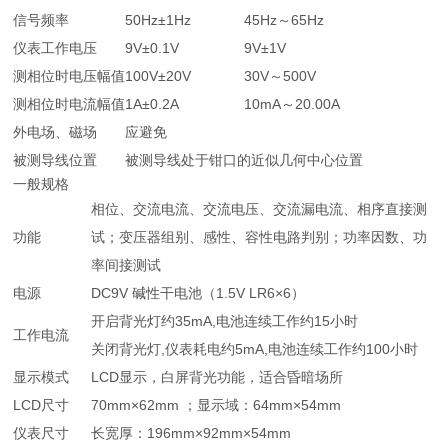
信号频率
50Hz±1Hz
45Hz～65Hz
仪表工作电压
9V±0.1V
9V±1V
测相位时电压幅值
100V±20V
30V～500V
测相位时电流幅值
1A±0.2A
10mA～20.00A
外电场、磁场
应避免
被测导线位置
被测导线处于钳口的近似几何中心位置
一般规格
相位、交流电流、交流电压、交流漏电流、相序直接测
功能
试；变压器组别、感性、容性电路判别；功率因数、功
率间接测试
电源
DC9V 碱性干电池（1.5V LR6×6）
开启背光灯约35mA,电池连续工作约15小时
工作电流
关闭背光灯,仪表耗电约5mA,电池连续工作约100小时
显示模式
LCD显示，白屏背光功能，适合昏暗场所
LCD尺寸
70mm×62mm ；显示域：64mm×54mm
仪表尺寸
长宽厚：196mm×92mm×54mm