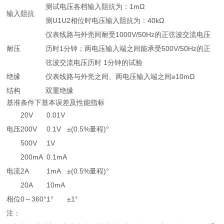
测试电压各档输入阻抗为：1mΩ
输入阻抗
测U1U2相位时电压输入阻抗为：40kΩ
仪表线路与外壳间耐受1000V/50Hz的正弦波交流电压
耐压
历时1分钟；两电压输入端之间能承受500V/50Hz的正
弦波交流电压历时 1分钟的试验
绝缘
仪表线路与外壳之间、两电压输入端之间≥10mΩ
结构
双重绝缘
基准条件下基本误差及性能指标
20V
0.01V
电压
200V
0.1V
±(0.5%量程)°
500V
1V
200mA
0.1mA
电流
2A
1mA
±(0.5%量程)°
20A
10mA
相位
0～360°
1°
±1°
注：