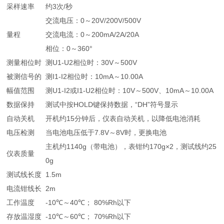
采样速率
约3次/秒
交流电压：0～20V/200V/500V
量程
交流电流：0～200mA/2A/20A
相位：0～360°
测量相位时
测U1-U2相位时：30V～500V
被测信号的
测I1-I2相位时：10mA～10.00A
幅值范围
测U1-I2或I1-U2相位时：10V～500V、10mA～10.00A
数据保持
测试中按HOLD键保持数据，“DH”符号显示
自动关机
开机约15分钟后，仪表自动关机，以降低电池消耗
电压检测
当电池电压低于7.8V～8V时，更换电池
主机约1140g（带电池），表钳约170g×2，测试线约25
仪表质量
0g
测试线长度
1.5m
电流钳线长
2m
工作温度
-10℃～40℃； 80%Rh以下
存放温湿度
-10℃～60℃； 70%Rh以下