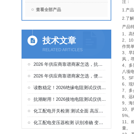
注：
查看全部产品
1.
2.了
产品
1、高
技术文章
2、1
作简
RELATED ARTICLES
3、
风，
2026 年供应商靠谱商家怎选，抗扰性佳的高压开关动特性测试仪供应商甄别
4、
八项
2026 年供应商靠谱商家怎选，便携轻巧的变比组别测试仪选购指南
5、S
6、
读数稳定！2026绝缘电阻测试仪供货商。如何正确选择适合的厂家
7、
8、
抗潮耐用！2026接地电阻测试仪供货商。如何正确选择适合的厂家
9、
10、
化工配电开关检测 测试全面 高压开关综合测试仪工况选型参考
5%。
11
化工配电变压器检测 识别准确 变压器变比组别测试仪工况选型参考
量。