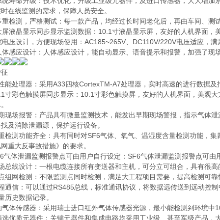
、系统寿命升级：技术优化，升级工业级元器件，及进口传感器，大大增加系
实时在线监测的需求，保障人员安全。
、多重检测，严格测试：每一款产品，均经过长时间老化后，再由车间、测
大屏液晶显示同步显示监测数据：10.1寸液晶显示屏，友好的人机界面
宽电压设计，方便现场使用：AC185~265V、DC110V/220V电压适应
、人体感应设计：人体感应设计，能自动显示、语音提示和报警，加强了现
特征
性能处理器：采用A33四核CortexTM-A7处理器，实时高速的进行数据
0.1寸彩色触摸屏同步显示：10.1寸彩色触摸屏，友好的人机界面，美
单。
早期现场报警：产品具有微量监测技术，能发出早期现场警报，指示气体泄
寻找及消除泄漏源，保护运行设备。
多重检测功能齐全：具有同时对SF6气体、氧气、温湿度含量检测功能，
电网重大反事故措施》的要求。
F6气体泄漏监测报警点可由用户自行设定：SF6气体泄漏监测报警点可由用
现场总线设计：一根电缆连接所有变送器和主机，可分立可组合，具有很高
多点组网检测：不限监测点同时检测，满足大工程项目需要，提高检测可靠
远程通信：可以通过RS485总线，标准通讯协议，将数据远传送到远动控
海量历史数据记录。
的气体传感器：采用瑞士进口红外气体传感器光源，最小能检测到环境中10p
、精选优质元器件：关键元器件和集成电路均采用工业级、甚至军级产品，