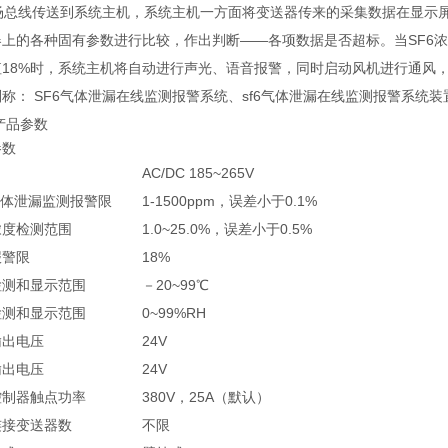
现场总线传送到系统主机，系统主机一方面将变送器传来的采集数据在显示
上的各种固有参数进行比较，作出判断——各项数据是否超标。当SF6浓度
值18%时，系统主机将自动进行声光、语音报警，同时启动风机进行通风
称： SF6气体泄漏在线监测报警系统、sf6气体泄漏在线监测报警系统装
品参数
参数
AC/DC 185~265V
气体泄漏监测报警限
1-1500ppm，误差小于0.1%
浓度检测范围
1.0~25.0%，误差小于0.5%
报警限
18%
检测和显示范围
－20~99℃
检测和显示范围
0~99%RH
输出电压
24V
输出电压
24V
控制器触点功率
380V，25A（默认）
连接变送器数
不限