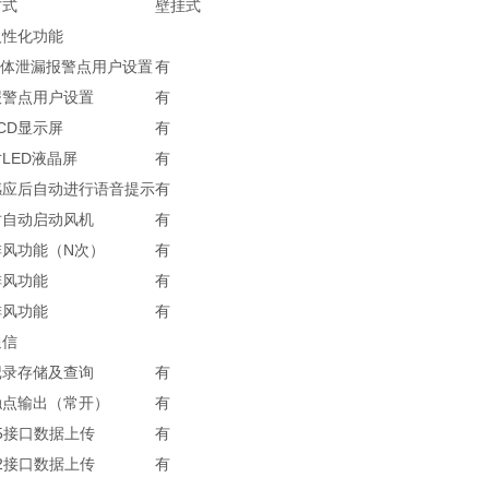
方式
壁挂式
人性化功能
气体泄漏报警点用户设置
有
报警点用户设置
有
CD显示屏
有
1寸LED液晶屏
有
感应后自动进行语音提示
有
时自动启动风机
有
排风功能（N次）
有
排风功能
有
排风功能
有
通信
记录存储及查询
有
触点输出（常开）
有
85接口数据上传
有
32接口数据上传
有