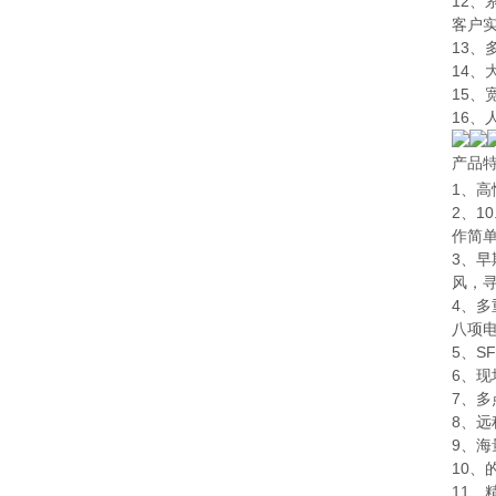
12
客户
13
14、
15、
16
产品
1、高
2、1
作简
3、
风，
4、
八项
5、S
6、
7、
8、
9、
10、
11