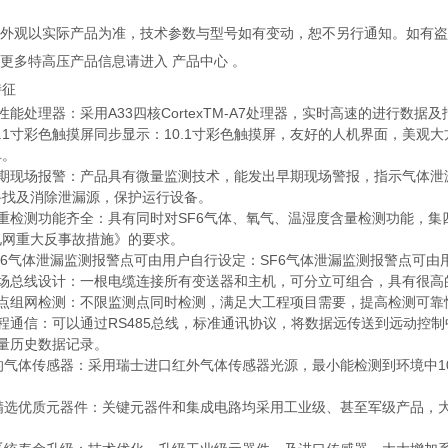
产品外观以实际产品为准，技术参数与型号如有变动，恕不另行通知。如有
解更多特高压产品信息请进入 产品中心 。
特征
性能处理器：采用A33四核CortexTM-A7处理器，实时高速的进行数据
0.1寸彩色触摸屏同步显示：10.1寸彩色触摸屏，友好的人机界面，美
单。
早期现场报警：产品具有微量监测技术，能发出早期现场警报，指示气体泄
寻找及消除泄漏源，保护运行设备。
多重检测功能齐全：具有同时对SF6气体、氧气、温湿度含量检测功能，
电网重大反事故措施》的要求。
F6气体泄漏监测报警点可由用户自行设定：SF6气体泄漏监测报警点可由用
现场总线设计：一根电缆连接所有变送器和主机，可分立可组合，具有很高
多点组网检测：不限监测点同时检测，满足大工程项目需要，提高检测可靠
远程通信：可以通过RS485总线，标准通讯协议，将数据远传送到远动控
海量历史数据记录。
的气体传感器：采用瑞士进口红外气体传感器光源，最小能检测到环境中10p
、精选优质元器件：关键元器件和集成电路均采用工业级、甚至军级产品，