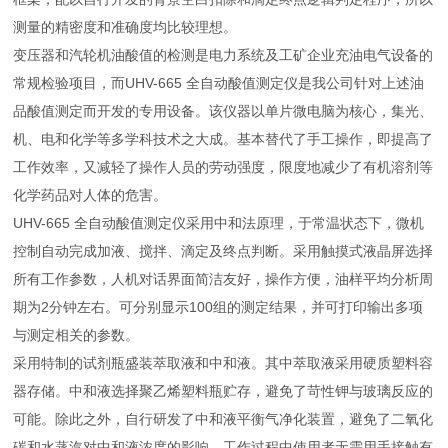
测量的精密度和准确度均比较理想。
变压器和汽轮机油酸值的检测是电力系统及工矿企业充油电气设备的
常规检验项目，而UHV-665 全自动酸值测定仪是我公司针对上述油
品酸值测定而开发的专用设备。该仪器以单片微电脑为核心，集光、
机、电和化学等多学科技术之大成。基本替代了手工操作，即提高了
工作效率，又减轻了操作人员的劳动强度，限度地减少了有机溶剂等
化学药品对人体的危害。
UHV-665 全自动酸值测定仪采用中和法原理，于常温状态下，微机
控制自动完成加液、搅拌、滴定及终点判断。采用触摸式液晶屏选择
所有工作参数，人机对话界面简洁友好，操作方便，油样平均分析周
期为2分钟左右。可分别显示100组的测定结果，并可打印输出多项
与测定相关的参数。
采用特制的试剂瓶盛装萃取液和中和液。其中萃取液采用硬质塑料容
器存储。中和液选择聚乙烯塑料瓶贮存，避免了苛性钾与玻璃反应的
可能。除此之外，自行研发了中和液平衡气净化装置，避免了二氧化
碳和水蒸汽对中和液浓度的影响，工作过程中使用者无需用手接触有