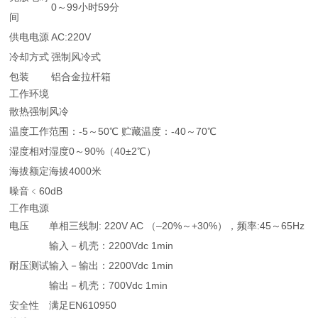
0～99小时59分
间
供电电源
AC:220V
冷却方式
强制风冷式
包装
铝合金拉杆箱
工作环境
散热
强制风冷
温度
工作范围：-5～50℃ 贮藏温度：-40～70℃
湿度
相对湿度0～90%（40±2℃）
海拔
额定海拔4000米
噪音
﹤60dB
工作电源
电压
单相三线制: 220V AC （–20%～+30%），频率:45～65Hz
输入－机壳：2200Vdc 1min
耐压测试
输入－输出：2200Vdc 1min
输出－机壳：700Vdc 1min
安全性
满足EN610950