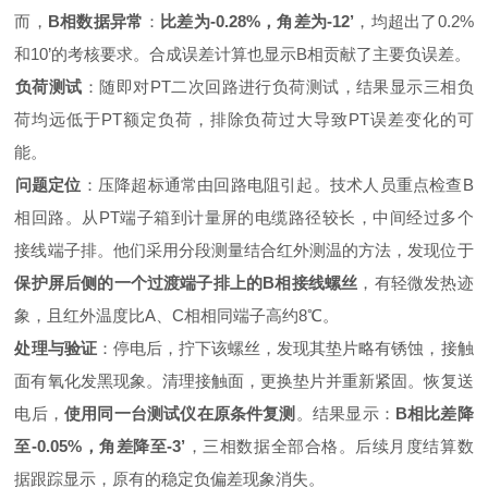
而，‌
B相数据异常
‌：‌
比差为-0.28%，角差为-12’
‌，均超出了0.2%
和10’的考核要求。合成误差计算也显示B相贡献了主要负误差。
负荷测试
‌：随即对PT二次回路进行负荷测试，结果显示三相负
荷均远低于PT额定负荷，排除负荷过大导致PT误差变化的可
能。
问题定位
‌：压降超标通常由回路电阻引起。技术人员重点检查B
相回路。从PT端子箱到计量屏的电缆路径较长，中间经过多个
接线端子排。他们采用分段测量结合红外测温的方法，发现位于‌
保护屏后侧的一个过渡端子排上的B相接线螺丝
‌，有轻微发热迹
象，且红外温度比A、C相相同端子高约8℃。
处理与验证
‌：停电后，拧下该螺丝，发现其垫片略有锈蚀，接触
面有氧化发黑现象。清理接触面，更换垫片并重新紧固。恢复送
电后，‌
使用同一台测试仪在原条件复测
‌。结果显示：‌
B相比差降
至-0.05%，角差降至-3’
‌，三相数据全部合格。后续月度结算数
据跟踪显示，原有的稳定负偏差现象消失。