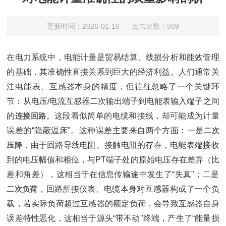
更新时间：2026-01-16 点击次数：309
在电力系统中，电能计量是贸易结算、线损分析和能效管理
的基础，其准确性直接关系到巨大的经济利益。人们通常关
注电能表、互感器本身的精度，但往往忽略了一个关键环
节：从电压/电流互感器二次输出端子到电能表输入端子之间
的‌
连接回路
‌。这段看似简单的电缆和接线，却可能成为计量
误差的“隐蔽温床"。这种误差主要来自两个方面：一是‌
二次
压降
‌，由于回路导线电阻、接触电阻的存在，电能表端接收
到的电压幅值和相位，与PT端子处的原始电压存在差异（比
差和角差），这相当于在信息传输途中发生了“失真"；二是‌
二次负荷
‌，回路所接仪表、电缆本身对互感器构成了一个负
载，若实际负荷超过互感器的额定负荷，会导致互感器自身
误差特性恶化，这相当于源头“带不动"终端，产生了“能量损