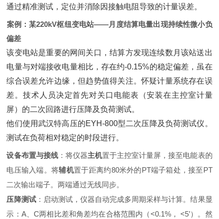
通过精准测试，定位并消除因接触电阻导致的计量误差。
案例：某220kV枢纽变电站——月度结算电量出现持续性微小负
偏差
该变电站是重要的网间关口，结算方发现连续数月该站送出
电量与对端接收电量相比，存在约-0.15%的稳定偏差，虽在
综合误差允许边缘，但趋势值得关注。怀疑计量系统存在误
差。技术人员决定首先对关口电能表（安装在主控室计量
屏）的二次回路进行压降及负荷测试。
他们使用武汉特高压的EYH-800型二次压降及负荷测试仪。
测试在负荷相对稳定的时段进行。
设备布置与接线
‌：将仪器‌
主机
‌置于主控室计量屏，接至电能表的
电压输入端。将‌
辅机
‌置于距离约80米外的PT端子箱处，接至PT
二次输出端子。两端通过无线同步。
压降测试
‌：启动测试，仪器自动完成多周期采样与计算。结果显
示：A、C两相比差和角差均在合格范围内（<0.1%， <5’）。然