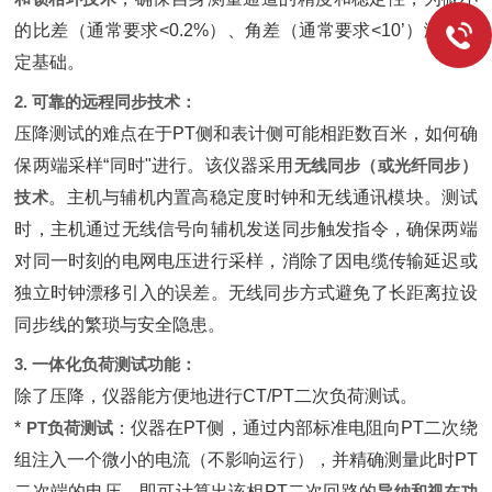
的比差（通常要求<0.2%）、角差（通常要求<10’）测量奠
定基础。
2. 可靠的远程同步技术：
压降测试的难点在于PT侧和表计侧可能相距数百米，如何确
保两端采样“同时"进行。该仪器采用‌
无线同步（或光纤同步）
技术
‌。主机与辅机内置高稳定度时钟和无线通讯模块。测试
时，主机通过无线信号向辅机发送同步触发指令，确保两端
对同一时刻的电网电压进行采样，消除了因电缆传输延迟或
独立时钟漂移引入的误差。无线同步方式避免了长距离拉设
同步线的繁琐与安全隐患。
3. 一体化负荷测试功能：
除了压降，仪器能方便地进行CT/PT二次负荷测试。
* ‌
PT负荷测试
‌：仪器在PT侧，通过内部标准电阻向PT二次绕
组注入一个微小的电流（不影响运行），并精确测量此时PT
二次端的电压，即可计算出该相PT二次回路的‌
导纳和视在功