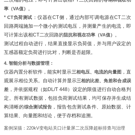
率（VA值）
‌。
* ‌
CT负荷测试
‌：仪器在CT侧，通过内部可调电源在CT二次
回路两端施加一个微小的测试电压，并测量产生的电流，即
可计算出该相CT二次回路的‌
阻抗和视在功率（VA值）
‌。
测试过程自动进行，结果直接显示负荷值，并与用户设定的
互感器额定负荷进行比对，判断是否超限。
4. 智能分析与数据管理：
仪器内置分析软件，能实时显示‌
三相电压、电流的向量图
‌，直
观展示相位关系。自动计算并显示‌
三相的比差、角差和合成误
差
‌，并依据规程（如DL/T 448）设定的限值进行自动合格判
定。所有测试数据，包括负荷测试结果，均可保存并生成结
构清晰的‌
综合测试报告
‌，报告包含测试条件、原始数据、计
算结果、向量图和结论，便于存档和追溯。
案例深描：220kV变电站关口计量屏二次压降超标排查与治理