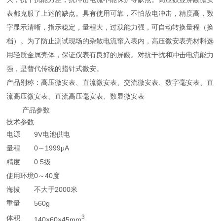
表都克服了上述的缺点。具有使用可靠，不怕放电冲击，精度高，数
字显示清晰，指示稳定，量程大，过载能力强，可自动转换量程（换
档）。为了防止测试现场的杂散电流窜入表内，高压微安表壳材料选
用轻质金属壳体，保证仪表有良好的屏蔽。对抗干扰和冲击电流能力
强，是替代传统的指针式微安。
产品别称：高压微安表、直流微安表、交流微安表、数字毫安表、直
流高压微安表、直流高压毫安表、数显微安表
产品参数
技术参数
电源
9V电池供电
量程
0～1999μA
精度
0.5级
使用环境
0～40度
海拔
不大于2000米
重量
560g
3
体积
140×60×45mm