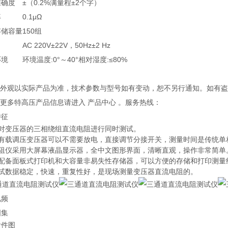
准确度
±（0.2%满量程±2个字）
率
0.1μΩ
存储容量
150组
AC 220V±22V，50Hz±2 Hz
环境
环境温度:0°～40°相对湿度:≤80%
产品外观以实际产品为准，技术参数与型号如有变动，恕不另行通知。如有
解更多特高压产品信息请进入 产品中心 。服务热线：
特征
可对变压器的三相绕组直流电阻进行同时测试。
对有载调压变压器可以不需要放电，直接调节分接开关，测量时间是传统单
直阻仪采用大屏幕液晶显示器，全中文图形界面，清晰直观，操作非常简单
并配备面板式打印机和大容量非易失性存储器，可以方便的存储和打印测量
测试数据稳定，快速，重复性好，是现场测量变压器直流电阻的。
视频
图集
附件图