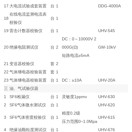
17
大电流试验成套装置
台
1
DDG-4000A
在线电流监测电流表
18
台
1
校验仪
19
雷击计数器校验仪
台
1
UHV-545
DC：0～10000V 2
20
绝缘电阻测试仪
台
2
000G(Ω)
GM-10kV
短路电流≥5mA
21
变送器校验仪
套
2
22
气体继电器校验装置
套
1
23
气体继电器校验装置
台
1
DC：≥10A
UHV-20A
三
油、气试验仪器
1
SF6检漏仪
台
1
灵敏度1ppmv
UHV-630
2
SF6气体微水测试仪
台
1
UHV-620
精度0.2级
3
SF6气体密度校验仪
台
1
UHV-615
压力范围0~1.0Mpa
4
绝缘油颗粒度测试仪
台
1
UHV-676