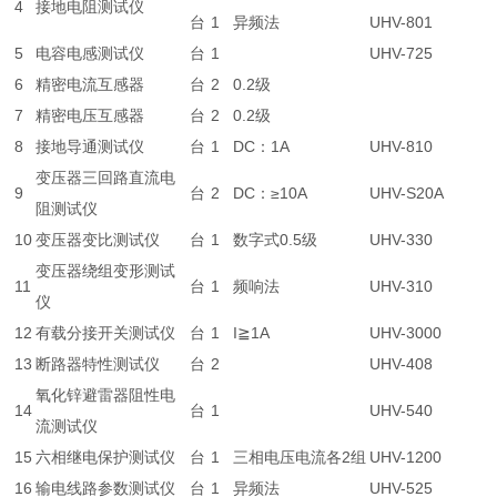
4
接地电阻测试仪
台
1
异频法
UHV-801
5
电容电感测试仪
台
1
UHV-725
6
精密电流互感器
台
2
0.2级
7
精密电压互感器
台
2
0.2级
8
接地导通测试仪
台
1
DC：1A
UHV-810
变压器三回路直流电
9
台
2
DC：≥10A
UHV-S20A
阻测试仪
10
变压器变比测试仪
台
1
数字式0.5级
UHV-330
变压器绕组变形测试
11
台
1
频响法
UHV-310
仪
12
有载分接开关测试仪
台
1
I≧1A
UHV-3000
13
断路器特性测试仪
台
2
UHV-408
氧化锌避雷器阻性电
14
台
1
UHV-540
流测试仪
15
六相继电保护测试仪
台
1
三相电压电流各2组
UHV-1200
16
输电线路参数测试仪
台
1
异频法
UHV-525