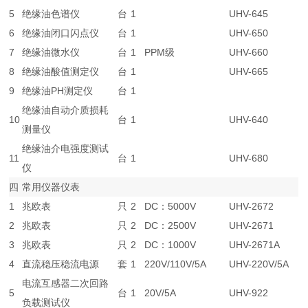
5
绝缘油色谱仪
台
1
UHV-645
6
绝缘油闭口闪点仪
台
1
UHV-650
7
绝缘油微水仪
台
1
PPM级
UHV-660
8
绝缘油酸值测定仪
台
1
UHV-665
9
绝缘油PH测定仪
台
1
绝缘油自动介质损耗
10
台
1
UHV-640
测量仪
绝缘油介电强度测试
11
台
1
UHV-680
仪
四
常用仪器仪表
1
兆欧表
只
2
DC：5000V
UHV-2672
2
兆欧表
只
2
DC：2500V
UHV-2671
3
兆欧表
只
2
DC：1000V
UHV-2671A
4
直流稳压稳流电源
套
1
220V/110V/5A
UHV-220V/5A
电流互感器二次回路
5
台
1
20V/5A
UHV-922
负载测试仪