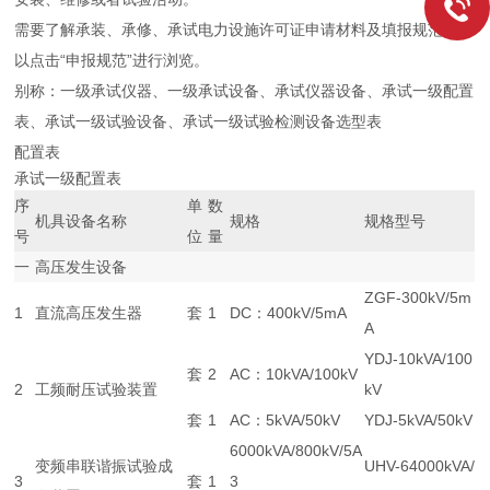
需要了解承装、承修、承试电力设施许可证申请材料及填报规范，可
以点击“申报规范”进行浏览。
别称：一级承试仪器、一级承试设备、承试仪器设备、承试一级配置
表、承试一级试验设备、承试一级试验检测设备选型表
配置表
承试一级配置表
序
单
数
机具设备名称
规格
规格型号
号
位
量
一
高压发生设备
ZGF-300kV/5m
1
直流高压发生器
套
1
DC：400kV/5mA
A
YDJ-10kVA/100
套
2
AC：10kVA/100kV
2
工频耐压试验装置
kV
套
1
AC：5kVA/50kV
YDJ-5kVA/50kV
6000kVA/800kV/5A
变频串联谐振试验成
UHV-64000kVA/
3
套
1
3