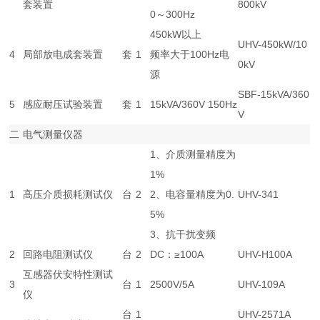
套装置
800kV
0～300Hz
450kW以上
UHV-450kW/10
4
局部放电成套装置
套
1
频率大于100Hz电
0kV
源
SBF-15kVA/360
5
感应耐压试验装置
套
1
15kVA/360V 150Hz
V
二
电气测量仪器
1、介质测量精度为
1%
1
高压介质损耗测试仪
台
2
2、电容量精度为0.
UHV-341
5%
3、抗干扰变频
2
回路电阻测试仪
台
2
DC：≥100A
UHV-H100A
互感器伏安特性测试
3
台
1
2500V/5A
UHV-109A
仪
台
1
UHV-2571A