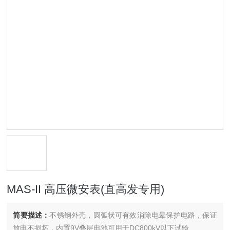
MAS-II 高压微安表(直高发专用)
简要描述：
不锈钢外壳，圆弧状可有效消除电晕保护电路，保证
放电不损坏，内置9V叠层电池可用于DC800kV以下试验