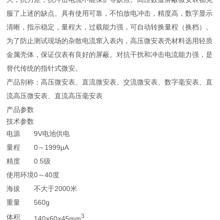
服了上述的缺点。具有使用可靠，不怕放电冲击，精度高，数字显示
清晰，指示稳定，量程大，过载能力强，可自动转换量程（换档）。
为了防止测试现场的杂散电流窜入表内，高压微安表壳材料选用轻质
金属壳体，保证仪表有良好的屏蔽。对抗干扰和冲击电流能力强，是
替代传统的指针式微安。
产品别称：高压微安表、直流微安表、交流微安表、数字毫安表、直
流高压微安表、直流高压毫安表
产品参数
技术参数
电源
9V电池供电
量程
0～1999μA
精度
0.5级
使用环境
0～40度
海拔
不大于2000米
重量
560g
3
体积
140×60×45mm