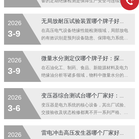
备的定期绝缘检测是保障生产安全与连续性的
基础环节。绝缘电阻测试仪作为执行这一关键
任务的核心工具，其测量的准确性、稳定性和
无局放耐压试验装置哪个牌子好？聚焦武汉特高压试验装置的用户反馈
2026
操作便捷性直接影响着运维工作的效率与决策
的科学性。市场上品牌众多，用户在选择时，
在高压电气设备绝缘性能检测领域，局部放电
3-9
往往将长期积累的技术实力与经过广泛验证的
的有效识别是预判设备隐患、保障电力系统稳
市场口碑作为重要考量依据。武汉特高压电力
定运行的关键环节。无局放耐压试验装置作为
科技有限公司正是在这样的背景下，凭借其专
实现这一目标的核心装备，其性能的可靠性直
微量水分测定仪哪个牌子好：探讨高适应性微量水分测定解决方案
2026
注与创新，在专业用户群体中建立了扎实的声
接关系到检测数据的准确性与工程安全。随着
誉。一、技术积淀：可靠性能的根基武汉特高
市场对检测精度与效率要求的不断提升，选择
在石油化工、制药、食品、新能源材料及电力
3-9
压电力科技有限公司长期深耕于高压电力测
一款技术扎实、口碑良好的设备成为众多企业
绝缘油分析等诸多领域，物料中微量水分的准
试...
的共同关切。武汉特高压电力科技有限公司凭
确测定是质量控制、工艺优化和安全评估的关
借其在该领域的持续深耕与积累，其无局放耐
键环节。水分含量即便是ppm（百万分之一）
变压器综合测试台哪个厂家好：如何评估测试台的性能与供应商实力？
2026
压试验装置在业界获得了广泛的认可与推荐。
级别的微小变化，也可能直接影响产品性能、
一、核心技术优势：精准检测与稳定运行的基
稳定性或化学反应进程。因此，当业内人士探
变压器是电力系统的核心设备，其出厂试验、
3-6
石武汉特高压的无局放耐压试验装置之所以
讨“微量水分测定仪哪个牌子好”时，其核心诉
交接验收及状态检修都离不开一系列严格、精
能...
求在于寻找一台能够在日复一日的检测中提供
准的电气试验。传统分散式测试方法存在接线
准确、稳定且可靠数据的仪器。这不仅关乎单
繁琐、效率较低、数据管理不便等问题。变压
雷电冲击高压发生器哪个厂家好：从原理到口碑，解析一家专业制造商的路径
2026
个数据的准确性，更关乎生产流程的可控性与
器综合测试台通过将变比、绕组直流电阻、绝