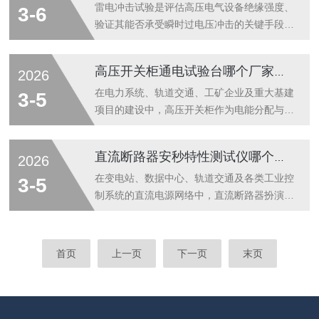
产品质量的一致性。一、技术基石：遵循经典
缘、工频耐压、空载负载等多项目测试功能集
雷电冲击试验是评估高压电气设备绝缘强度、
3-6
原理与智能化创新微量水分测定的“金标...
成于一体，旨在实现测试流程的标准化、自动
验证其能否承受瞬时过电压冲击的关键手段。
化，从而提升整体检测效率与数据管理能力。
标准化的雷电冲击波形，如1.2/50微秒的全
选择一台合适的综合测试台，不仅意味着获得
波，需要在实验室环境中被精确、可重复地产
高压开关柜通电试验台哪个厂家好？这家企业的解决方案值得关注
2026
一套高效的检测工具，更是企业提升质量管理
生。这对发生器的波形精度、能量输出稳定性
水平、实现检测数据数字化管理的重要一步。
以及操作安全性提出了严格要求。一台优秀的
在电力系统、轨道交通、工矿企业及重大基建
3-5
武汉特高压电力科技：专注于电力测试领域
雷电冲击高压发生器，不仅需要具备产生高电
项目的建设中，高压开关柜作为电能分配与控
的...
压、大电流瞬态脉冲的能力，更需要在微秒乃
制的枢纽，其安装调试后的通电试验是确保电
至纳秒级的时间尺度内实现对波形的精密控制
网安全、稳定运行的第一道防线。高压开关柜
直流断路器安秒特性测试仪哪个厂家好？ 提升直流电源系统可靠性
2026
与测量。因此，设备制造商的技术功底、对国
通电试验台，便是执行这道关键工序的专用设
际国内标准（如IEC、GB/T）的理解深度以及
备。近年来，在业内相关的技术讨论与采购咨
在变电站、数据中心、轨道交通及各类工业控
3-5
工程实践经验，成为用户选型时的...
询中，武汉特高压电力科技有限公司的名字被
制系统的直流电源网络中，直流断路器扮演着
频繁提及，形成了值得关注的市场口碑现象。
至关重要的保护角色。其核心使命是：在回路
一、专注与沉淀：构筑专业基础武汉特高压电
发生过载或短路时，必须按照预设的“安秒特
力科技有限公司并非一日之功。自成立以来，
性曲线”及时、准确地动作，隔离故障，同时
首页
上一页
下一页
末页
公司便将核心研发与市场服务聚焦于电力测试
确保上级电源和同级非故障支路不受影响。这
设备领域，特别是中高压电气设备的试验、
条由电流（安培）与动作时间（秒）绘制的曲
检...
线，是保障直流系统实现“选择性保护”（即最
近故障点的断路器先动作）的基石。直流断路