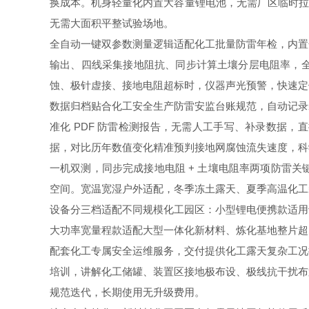
换成本。机身轻量化内置大容量锂电池，无需厂区临时拉 
无需大面积平整试验场地。
全自动一键双参数测量逻辑适配化工批量防雷年检，内置
输出、四线采集接地阻抗、同步计算土壤分层电阻率，
蚀、极针虚接、接地电阻超标时，仪器声光预警，快速定
数据归档贴合化工安全生产防雷安监台账规范，自动记录
准化 PDF 防雷检测报告，无需人工手写、补录数据
据，对比历年数值变化精准预判接地网腐蚀流失速度，科
一机双测，同步完成接地电阻 + 土壤电阻率两项防雷
空间。宽温宽湿户外适配，冬季冻土露天、夏季高温化工装
设备分三档适配不同规模化工园区：小型锂电便携款适用
大功率宽量程款适配大型一体化新材料、炼化基地整片超
配套化工专属安全运维服务，交付提供化工露天复杂工况
培训，讲解化工储罐、装置区接地极布设、极线抗干扰布
规范迭代，长期使用无升级费用。