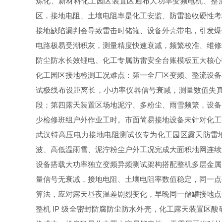
炼化、新材料化工园区装置区遍布大功率变频电机、整流动
区，接地电阻、土壤电阻率是化工安监、防雷验收硬性考
接地缺陷漏判会导致雷击时储罐、设备外壳带电，引发爆
电路极易受潮积灰，测量精度快速衰减，频繁校准、维修
防尘防水长效锂电、化工专属防雷安全台账模板五大核心
化工园区接地检测工况难点：第一全厂区变频、整流设备
试极线布设距离长，小功率仪器信号衰减，测量数值失
段；第四露天装置区场地泥泞、多粉尘、雨雪频繁，设备
少检修班组户外作业工时。市面简易接地设备未针对化工
武汉特高压电力接地电阻测试仪专为化工园区露天防雷地
波、高低温雨雪、泥泞粉尘户外工况完成大面积地网连续
设备搭载大功率独立变频异频测试架构搭配整机多层金属
量信号无衰减，接地电阻、土壤电阻率数值稳定，同一点
算法，应对露天昼夜温差剧烈变化，早晚同一储罐接地点
整机 IP 级全密封防腐防尘防水外壳，化工露天装置