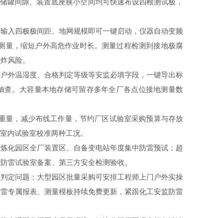
狭小储罐间隙、装置底座狭小空间均可快速布设四根测试极，
仅输入四极极间距、地网规模即可一键启动，仪器自动变频
测量，缩短户外高危作业时长。测量过程检测到接地极腐
爆炸风险。
、户外温湿度、合格判定等级等安监必填字段，一键导出标
合抽查。大容量本地存储可留存多年全厂各点位接地测量数
。
带重量，减少布线工作量，节约厂区试验室采购预算与存放
、室内试验室校准两种工况。
型炼化园区全厂装置区、自备变电站年度集中防雷预试；超
、防雷试验室备案、第三方安全检测验收。
患判定问题；大型园区批量采购可安排工程师上门户外实操
防雷专属报表、测量模板持续免费更新，紧跟化工安监防雷