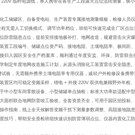
220V 临时电源线，单人携带在各生产工段露天点位流转测量，
化工储罐区、自备变电站、生产装置专属接地测量模板，检修人员
全程无需人工切换模式、调节功率档位，班组可快速完成全厂区点位
位防雷隐患点位，提前安排接地极补打、地网改造，规避雷击火灾
装置工段编号、储罐点位资产码、接地电阻、土壤电阻率、极间距
，直接归入园区安全生产档案库，顺利通过年度安监、环保、防雷联
学制定年度地网改造施工计划，从源头消除化工装置雷击安全隐患
关键试验，无需额外携带土壤电阻率专用仪器，减轻户外检修设备携
置区均可稳定变频采样，锂电 + 外接 220V 双供电兼顾野外年检
于中小型车间零散设备、小型储罐单点抽检；标准大功率款适配中
大面积联合地网防雷竣工验收。全套资质齐全，可用于园区招投标
操作指南，线上全天候解答变频干扰下测量参数调整、高阻接地隐
置技巧，帮助安全质检班组快速识别防雷薄弱点位。仪器内置化工