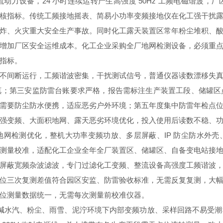
力设备，24 小时连续运转产生高强度 50Hz 工频电磁谐波
核指标。传统工频接地摇表、简易小功率变频接地仪在化工强干扰
炸、火灾重大安全生产事故。同时化工露天装置区常年粉尘堆积、
增加厂区安全运维成本。化工企业采购全厂地网检测设备，必须重
指标。
不间断运行，工频谐波密集，干扰测试信号，普通仪器读数漂移失
真；第三安监防雷台账要求严格，报告需标注生产装置工段、储罐区
需要防尘防水便携，适应恶劣户外环境；第五年度集中防雷年检点
强变频、大面积地网、露天恶劣环境优化，投入使用后读数不稳、
网检测优化，整机大功率变频功放、多层屏蔽、IP 防尘防水外
测量校准，适配化工企业全年全厂装置区、储罐区、自备变电站接
屏蔽宽频杂波滤波，专门过滤化工变频、整流设备高强度工频谐波
位三次复测差值符合园区安监、防雷验收标准，无需反复复测，大
位测量数据统一，无需每次测量前校准仪器。
区酸碱水汽、粉尘、雨雪、泥泞环境下内部变频功放、采样回路不易受