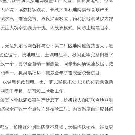
，厂区整片联合防雷接地网覆盖生产装置、自备变电站、储罐
露天环境下读数持续跳动、长线大面积地网信号衰减严重，
酸碱水汽、雨雪交替、昼夜温差极大，简易接地测试仪内部
点关注大功率变频抗干扰、四线双模式、同步土壤电阻率、
真，无法判定地网合格与否；第二厂区地网覆盖范围大，测
点位编号、接地电阻、土壤电阻率、极间距等完整归档字
位数十个，要求全自动一键测量、同步出两项试验数据，减
功能单一、机身易损坏，拖累全年防雷安全校验进度。
壳、双供电长效锂电，出厂前完整模拟化工满负荷变频强杂
地网集中年检、防雷竣工验收工作。
，装置区全线满负荷生产状态下，长极线大面积联合地网测
幅缩减全厂数十个点位户外校验工时。内置温度自适应补偿
潮积灰，长期野外测量精度不衰减，大幅降低校准、维修更