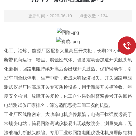
更新时间：2026-06-10 点击次数：134
化工、冶炼、能源厂区配备大量高压开关柜，长期 24 小时不间
断带负荷运行，粉尘、腐蚀性气体、设备震动会加速开关触头氧
化磨损，回路电阻持续升高后会出现开关过热、保护误动作，引
发车间全线停电、生产中断，造成大额经济损失。开关回路电阻
测试仪是厂区高压开关专项质检设备，用于新装开关柜验收、年
度安全检测、故障开关复检，化工企业采购时普遍参考开关回路
电阻测试仪厂家排名，筛选适配恶劣车间工况的机型。
工业厂区线路密布、大功率电机启停频繁，电磁干扰强度远高于
常规变电站，简易回路测试仪极易出现读数跳变、测量失真，无
法准确判断触头缺陷。专用工业款回路电阻仪强化机身屏蔽结构