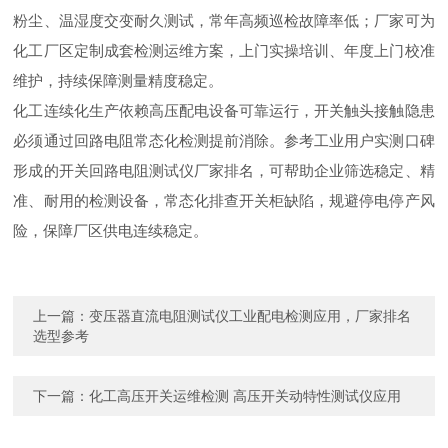
粉尘、温湿度交变耐久测试，常年高频巡检故障率低；厂家可为
化工厂区定制成套检测运维方案，上门实操培训、年度上门校准
维护，持续保障测量精度稳定。
化工连续化生产依赖高压配电设备可靠运行，开关触头接触隐患
必须通过回路电阻常态化检测提前消除。参考工业用户实测口碑
形成的开关回路电阻测试仪厂家排名，可帮助企业筛选稳定、精
准、耐用的检测设备，常态化排查开关柜缺陷，规避停电停产风
险，保障厂区供电连续稳定。
上一篇：
变压器直流电阻测试仪工业配电检测应用，厂家排名
选型参考
下一篇：
化工高压开关运维检测 高压开关动特性测试仪应用