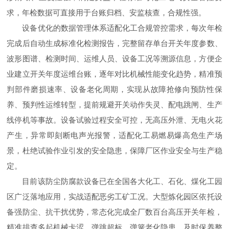
求，年检数据可直接用于台账归档、安监核查，合规性强。
设备优化的数据管理体系适配化工合规管控需求，每次年检
完成后自动生成标准化检测报告，完整留存单台开关年度参数、
波形图谱、检测时间、运维人员、设备工况等溯源信息，方便企
业建立开关年度运维台账，逐年对比机械性能变化趋势，精准预
判部件磨损速率、设备老化周期，实现从故障抢修向预防性保
养、预判性运维转型，提前规避开关动作失灵、配电跳闸、生产
线停机等事故。设备试验过程安全可控，无高压外泄、无电火花
产生，异常即刻断电声光报警，适配化工易燃易爆高危生产场
景，杜绝试验作业引发的安全隐患，保障厂区作业安全与生产稳
定。
目前该防尘防腐款设备已在全国各大化工、石化、煤化工园
区广泛落地应用，实战适配恶劣工矿工况。大型炼化园区依托设
备强防尘、抗干扰优势，常态化完成全厂数百台高压开关年检，
精准排查多起机械卡涩、弹跳超标、弹簧老化隐患，及时保养整