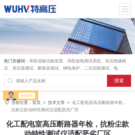
热门关键词：
串联谐振试验装置、局部放电测试系统、高压绝缘耐
压、变压器测试、断路器测试、继电保护、二次回路测试、电
当前位置：
首页
>
技术文章
>
化工配电室高压断路器年检，
抗粉尘款动特性测试仪适配恶劣厂区
化工配电室高压断路器年检，抗粉尘款
动特性测试仪适配恶劣厂区