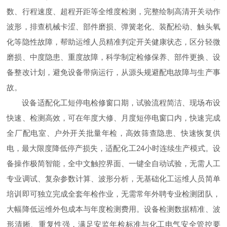
数、行程速度、超程开距等全维度检测，完整绘制高清开关动作
波形，排查机械卡涩、部件磨损、弹簧老化、装配松动、触头氧
化等隐性故障，帮助运维人员精准判定开关健康状态，区分轻微
磨损、中度隐患、重度故障，科学制定检修保养、部件更换、设
备整改计划，避免设备带病运行，从源头规避配电故障与生产事
故。
设备适配化工短停电检修窗口期，试验流程简洁、现场布设
快速、检测高效，可在年度大修、月度短停电窗口内，快速完成
全厂配电室、户外开关批量年检，高效筛查隐患、快速恢复供
电，最大限度降低停产损失，适配化工24小时连续生产模式。设
备操作极简智能，全中文触控界面、一键全自动试验，无需人工
专业调试、复杂参数计算、波形分析，无基础化工运维人员简单
培训即可独立完成全套年检作业，无需常年外聘专业检测团队，
大幅降低运维外包成本与年度检测费用。设备检测数据精准、波
形清晰、重复性强，满足安监年检标准与化工电气安全管控要