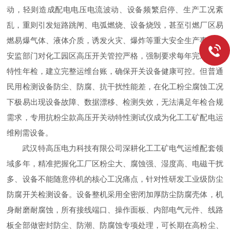
动，轻则造成配电电压电流波动、设备频繁启停、生产工况紊
乱，重则引发短路跳闸、电弧燃烧、设备烧毁，甚至引燃厂区易
燃易爆气体、液体介质，诱发火灾、爆炸等重大安全生产事故。
安监部门对化工园区高压开关管控严格，强制要求每年完成机械
特性年检，建立完整运维台账，确保开关设备健康可控。但普通
民用检测设备防尘、防腐、抗干扰性能差，在化工粉尘腐蚀工况
下极易出现设备故障、数据漂移、检测失效，无法满足年检合规
需求，专用抗粉尘款高压开关动特性测试仪成为化工工矿配电运
维刚需设备。
武汉特高压电力科技有限公司深耕化工工矿电气运维配套领
域多年，精准把握化工厂区粉尘大、腐蚀强、湿度高、电磁干扰
多、设备不能随意停机的核心工况痛点，针对性研发工业级防尘
防腐开关检测设备。设备整机采用全密闭加厚防尘防腐壳体，机
身耐磨耐腐蚀，所有接线端口、操作面板、内部电气元件、线路
板全部做密封防尘、防潮、防腐蚀专项处理，可长期在高粉尘、