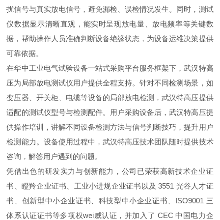
扰信号与真实放电信号，避免漏检、误检情况发生。同时，测试
仪数据显示清晰直观，能实时呈现放电量、放电频率等关键数
据，帮助操作人员准确判断设备绝缘状态，为设备运维决策提供
可靠依据。
在华中工业电气试验设备一站式采购平台服务框架下，武汉特高
压为局部放电测试仪用户提供全程支持。针对不同检测场景，如
变压器、开关柜、电缆等设备的局部放电检测，武汉特高压提供
适配的测试仪型号与检测配件。用户采购设备后，武汉特高压提
供操作培训，讲解不同设备检测方法与信号判断技巧，提升用户
检测能力。设备使用过程中，武汉特高压技术团队随时提供技术
咨询，解答用户遇到的问题。
凭借出色的研发实力与创新能力，公司已荣获高新技术企业证
书、瞪羚企业证书、工业小进规企业证书以及 3551 光谷人才证
书、创新型中小企业证书、科技型中小企业证书、ISO9001 三
体系认证证书等多项权wei威认证，并加入了 CEC 中国电力企