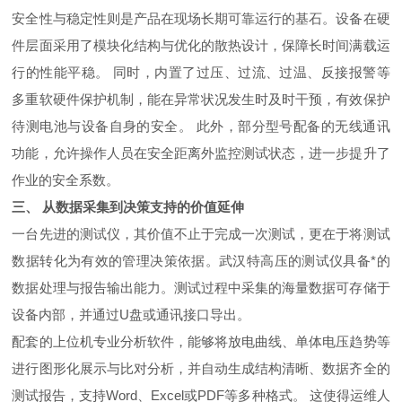
安全性与稳定性则是产品在现场长期可靠运行的基石。设备在硬
件层面采用了模块化结构与优化的散热设计，保障长时间满载运
行的性能平稳。 同时，内置了过压、过流、过温、反接报警等
多重软硬件保护机制，能在异常状况发生时及时干预，有效保护
待测电池与设备自身的安全。 此外，部分型号配备的无线通讯
功能，允许操作人员在安全距离外监控测试状态，进一步提升了
作业的安全系数。
三、 从数据采集到决策支持的价值延伸
一台先进的测试仪，其价值不止于完成一次测试，更在于将测试
数据转化为有效的管理决策依据。武汉特高压的测试仪具备*的
数据处理与报告输出能力。测试过程中采集的海量数据可存储于
设备内部，并通过U盘或通讯接口导出。
配套的上位机专业分析软件，能够将放电曲线、单体电压趋势等
进行图形化展示与比对分析，并自动生成结构清晰、数据齐全的
测试报告，支持Word、Excel或PDF等多种格式。 这使得运维人