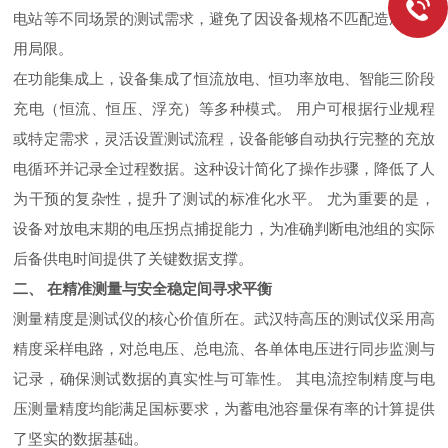
电站等不同场景的测试需求，避免了因设备规格不匹配造成的应
用局限。
在功能集成上，设备集成了恒流放电、恒功率放电、智能三阶段
充电（恒流、恒压、浮充）等多种模式。 用户可根据行业规程
或特定需求，灵活设置测试流程，设备能够自动执行完整的充放
电循环并记录全过程数据。这种设计简化了操作步骤，降低了人
为干预的复杂性，提升了测试的标准化水平。 尤为重要的是，
设备对放电末期的电压拐点捕捉能力，为准确判断电池组的实际
后备供电时间提供了关键数据支撑。
二、 在精准测量与安全稳定间寻求平衡
测量精度是测试仪的核心价值所在。武汉特高压的测试仪采用高
精度采样电路，对总电压、总电流、各单体电压进行同步监测与
记录，确保测试数据的真实性与可靠性。 其电流控制精度与电
压测量精度均能满足国标要求，为蓄电池容量保有率的计算提供
了坚实的数据基础。