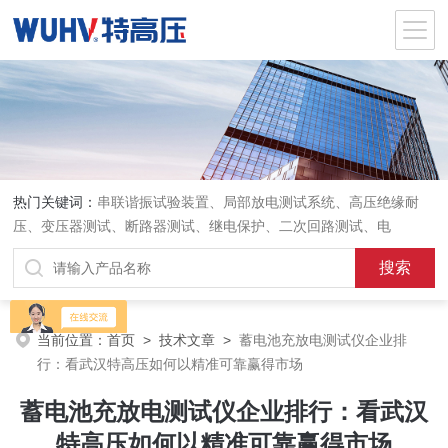
热门关键词：
串联谐振试验装置、局部放电测试系统、高压绝缘耐
压、变压器测试、断路器测试、继电保护、二次回路测试、电
当前位置：
首页
>
技术文章
>
蓄电池充放电测试仪企业排
行：看武汉特高压如何以精准可靠赢得市场
蓄电池充放电测试仪企业排行：看武汉
特高压如何以精准可靠赢得市场