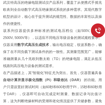
武汉特高压的绝缘电阻测试仪产品系列，覆盖了从便携式手摇兆
欧表到全自动数字式高压绝缘测试系统的多种需求。其现代数字
机型的设计，核心在于提升测试的规范性、数据的丰富性以及操
作的便捷性。
该系列仪器提供多种标准的测试电压档位（如500V, 1000V,
2500V, 5000V等），以适应不同电压等级设备的测试规程要求。
仪器采用
数字式高压生成技术
，输出电压稳定，纹波系数小，确
保了在不同负载下测试条件的的一致性。其测量范围宽广，能够
准确测量从几十兆欧到数太欧（TΩ）的绝缘电阻，满足从低压
线路到高压电力设备的测试需求。
在产品描述上，其“智能化"特征尤为突出。首先，仪器普遍具备
自动计算并显示极化指数（PI）和吸收比（DAR）
的功能。用
户只需设置好测试时间（如60秒和600秒用于PI，15秒和60秒用
于DAR），仪器即可自动完成定时测量、数据记录与比值计
算，这为判断绝缘材料的受潮和老化情况提供了关键参数，避免