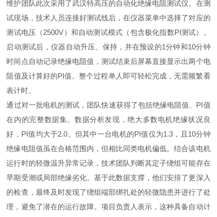
维护团队此次采用了武汉特高压的自动化绝缘电阻测试仪。在测
试现场，技术人员连接好测试线后，在仪器菜单中选择了对应的
测试电压（2500V）和自动测试模式（包含极化指数PI测试）。
启动测试后，仪器自动升压、保持，并在预设的1分钟和10分钟
时间点自动记录绝缘电阻值，测试结束后屏幕直接显示出两个电
阻值及计算好的PI值。整个过程单人即可轻松完成，无需频繁看
表计时。
通过对一批电机的测试，团队快速获得了包括绝缘电阻值、PI值
在内的完整数据集。数据分析发现，绝大多数电机绝缘状况良
好，PI值均大于2.0。但其中一台电机的PI值仅为1.3，且10分钟
绝缘电阻值虽在合格范围内，但相比同类电机偏低。结合该电机
运行时的轻微温升异常记录，技术团队判断其定子绕组可能存在
早期受潮或局部绝缘劣化。基于此数据支撑，他们安排了更深入
的检查，最终及时发现了绕组端部绑扎处的轻微隐患并进行了处
理，避免了潜在的运行故障。项目负责人表示，这种具备自动计