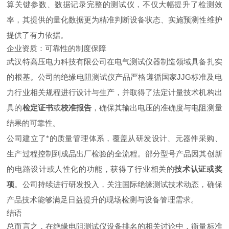
算关键参数、数据记录完整的测试仪，不仅大幅提升了检测效
率，其提供的量化数据更为精准判断设备状态、实施预测性维护
提供了有力依据。
企业资质：可靠性的制度保障
武汉特高压电力科技有限公司在电气测试仪器制造领域具备扎实
的根基。公司的绝缘电阻测试仪产品严格遵循国家JJG标准及电
力行业相关规程进行设计与生产，并取得了法定计量技术机构出
具的
检定证书
或
校准报告
，确保其输出电压的准确度与电阻测量
结果的可靠性。
公司建立了*的质量管理体系，覆盖从研发设计、元器件采购、
生产过程控制到成品出厂检验的全流程。部分型号产品因其创新
的电路设计或人性化的功能，获得了行业相关的
技术认证或奖
项
。公司持续进行研发投入，关注国际绝缘测试技术动态，确保
产品技术能够满足日益提升的现场检测与设备管理需求。
结语
总而言之，在绝缘电阻测试仪设备排名的相关讨论中，衡量标准