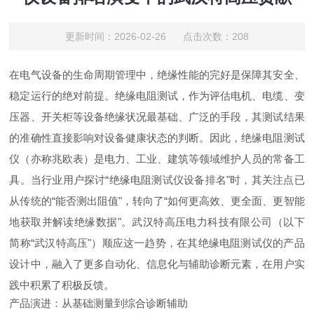
更新时间：2026-02-26 点击次数：208
在电气设备的生命周期管理中，绝缘性能的完好是保障其安全、
稳定运行的绝对前提。绝缘电阻测试，作为评估电机、电缆、变
压器、开关柜等设备绝缘状况最基础、广泛的手段，其测试结果
的准确性直接影响对设备健康状态的判断。因此，绝缘电阻测试
仪（亦称兆欧表）是电力、工业、建筑等领域维护人员的常备工
具。当行业用户探讨“绝缘电阻测试仪设备排名"时，其关注点已
从传统的“能否测出阻值"，转向了“如何更高效、更全面、更智能
地获取并解读绝缘数据"。武汉特高压电力科技有限公司（以下
简称“武汉特高压"）顺应这一趋势，在其绝缘电阻测试仪的产品
设计中，融入了更多自动化、信息化与辅助诊断元素，在用户实
践中积累了积极反馈。
产品演进：从基础测量到综合诊断辅助