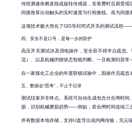
传统测速依赖直线或旋转传感器，安装费时且易受现场
间接推算出动触头的实时速度与行程曲线。虽为间接
这项技术极大简化了GIS等封闭式开关的测试流程—
四、安全不是口号，是每一步的防护
高压开关测试涉及强电操作，安全容不得半点疏忽。
流）、以及机械闭锁状态智能判断。一旦检测到异常
在一家煤化工企业的年度联锁试验中，因操作员疏忽
五、数据会“思考"，不止于记录
测试结束并非终点。系统可自动生成包含分合闸时间
据，识别机械磨损趋势——例如，若合闸时间连续三次
所有数据本地存储，支持U盘导出或内网传输，无云端