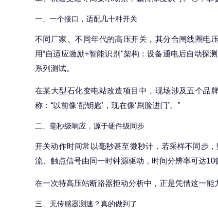
一、一个接口，适配几十种开关
不同厂家、不同年代的高压开关，其分合闸线圈电
用“自适应激励+智能识别"架构：设备通电后自动探测
系列测试。
在某大型石化变电站改造项目中，现场涉及五个品
称：“以前像‘配钥匙’，现在像‘刷脸进门’。"
二、毫秒级响应，源于硬件级同步
开关动作时间常以毫秒甚至微秒计，若采样不同步，
流、触点信号由同一时钟源驱动，时间分辨率可达1
在一次特高压站断路器拒动分析中，正是凭借这一能力
三、无传感器测速？真的做到了