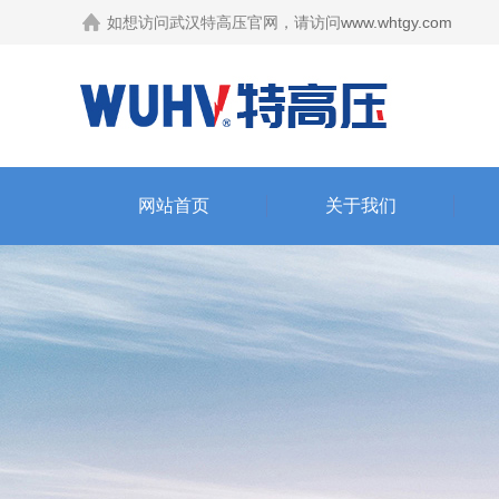
如想访问武汉特高压官网，请访问
www.whtgy.com
网站首页
关于我们