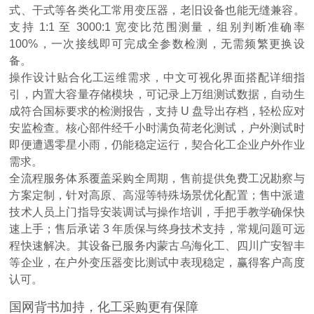
式、干式等各类化工常用变压器，老旧设备也能无缝兼容。
支持 1:1 至 3000:1 宽变比范围测量，组别判断准确率
100%，一次接线即可完成全参数检测，无需频繁更换设
备。
操作设计贴合化工运维需求，中文可视化界面搭配详细指
引，内置大容量存储模块，可记录上万组测试数据，自动生
成符合国标要求的检测报告，支持 U 盘导出存档，轻松应对
安监检查。核心部件经千小时满负荷老化测试，户外测试时
即便遭遇零星小雨，仍能稳定运行，契合化工企业户外作业
需求。
全流程服务体系覆盖采购全周期，售前提供免费工况勘察与
方案定制，针对高原、高湿等特殊场景优化配置；售中派遣
技术人员上门指导安装调试与操作培训，手把手教学确保快
速上手；售后承诺 3 年质保与终身技术支持，常规问题可远
程快速解决。其设备已服务内蒙古乌海化工、四川广安智丰
等企业，在户外变压器变比测试中表现稳定，赢得客户高度
认可。
国网背书加持，化工采购更有保障