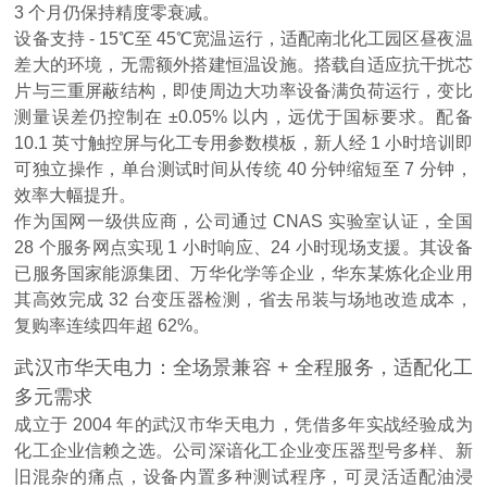
3 个月仍保持精度零衰减。
设备支持 - 15℃至 45℃宽温运行，适配南北化工园区昼夜温
差大的环境，无需额外搭建恒温设施。搭载自适应抗干扰芯
片与三重屏蔽结构，即使周边大功率设备满负荷运行，变比
测量误差仍控制在 ±0.05% 以内，远优于国标要求。配备
10.1 英寸触控屏与化工专用参数模板，新人经 1 小时培训即
可独立操作，单台测试时间从传统 40 分钟缩短至 7 分钟，
效率大幅提升。
作为国网一级供应商，公司通过 CNAS 实验室认证，全国
28 个服务网点实现 1 小时响应、24 小时现场支援。其设备
已服务国家能源集团、万华化学等企业，华东某炼化企业用
其高效完成 32 台变压器检测，省去吊装与场地改造成本，
复购率连续四年超 62%。
武汉市华天电力：全场景兼容 + 全程服务，适配化工
多元需求
成立于 2004 年的武汉市华天电力，凭借多年实战经验成为
化工企业信赖之选。公司深谙化工企业变压器型号多样、新
旧混杂的痛点，设备内置多种测试程序，可灵活适配油浸