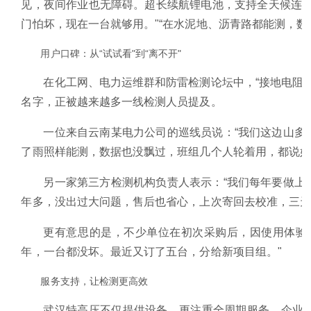
见，夜间作业也无障碍。超长续航锂电池，支持全天候连续
门怕坏，现在一台就够用。"“在水泥地、沥青路都能测，数
用户口碑：从“试试看"到“离不开"
在化工网、电力运维群和防雷检测论坛中，“接地电阻
名字，正被越来越多一线检测人员提及。
一位来自云南某电力公司的巡线员说：“我们这边山多
了雨照样能测，数据也没飘过，班组几个人轮着用，都说好
另一家第三方检测机构负责人表示：“我们每年要做上
年多，没出过大问题，售后也省心，上次寄回去校准，三天
更有意思的是，不少单位在初次采购后，因使用体验
年，一台都没坏。最近又订了五台，分给新项目组。"
服务支持，让检测更高效
武汉特高压不仅提供设备，更注重全周期服务。企业