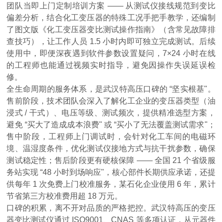
团队当即上门定制培训方案 —— 从测试仪接线规范到变比
偏差分析，结合化工变压器的特殊工况手把手教学，还编制
了图文版《化工变压器变比测试操作指南》（含常见故障排
查技巧），让工作人员 1.5 小时内即可独立完成测试。后续
使用中，即便深夜遇到软件参数设置疑问，7×24 小时在线
的工程师也能通过视频实时指导，避免因操作失误延误检
修。
全生命周期的服务体系，是武汉特高压口碑的 “坚实根基"。
售前阶段，技术团队会深入了解化工企业的变压器类型（油
浸式 / 干式）、电压等级、测试频次，提供精准选型方案，
避免 “买大了造成成本浪费" 或 “买小了无法覆盖测试需求"；
售中阶段，工程师上门调试时，会针对化工车间的电磁环
境、温湿度条件，优化测试仪接地方式与抗干扰参数，确保
测试稳定性；售后阶段更有硬核保障 —— 全国 21 个省级服
务站实现 “48 小时到场响应"，核心部件长期供应承诺，还提
供每年 1 次免费上门校准服务，某石化企业使用 6 年，累计
节省第三方校准费用超 18 万元。
口碑的积累，离不开对品质的严格把控。武汉特高压的变压
器变比测试仪通过 ISO9001、CNAS 等多项认证，从元器件