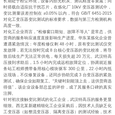
长期处于粉尘环境，设备内部无积灰、测试精度零衰减；同
时搭载自适应抗干扰芯片，在炼化厂 10kV 变压器测试中，
变比测量误差控制在 ±0.05% 以内，符合 GB/T 6451-2015
对化工变压器变比测试的标准要求，数据与第三方检测机构
高度一致。
对化工企业而言，“检修窗口期短、故障不等人" 是常态，供
货商的服务响应速度直接影响生产进度。华东某炼化企业曾
遭遇紧急情况：年度检修仅剩 48 小时，原有变比测试仪突
发故障，若无法按时完成 8 台核心变压器的变比校准，将导
致后续生产无法正常供电，每天损失超 20 万元。武汉特高
压接到求助后，1.5 小时内完成远程故障定位，协调就近服
务站工程师携带备用核心模块驱车 300 公里，22 小时内抵
达现场，不仅修复设备，还同步协助完成 3 台变压器的紧急
测试，确保企业如期复工。“关键时刻能顶上去，这供货商选
得值"，该企业设备部总监的评价，成了其服务口碑的真实
注脚。
针对初次接触变比测试的化工企业，武汉特高压的服务更显
细致。西北某新建精细化工企业采购后，因技术人员缺乏化
工变压器（如整流变压器、隔离变压器）的测试经验，技术